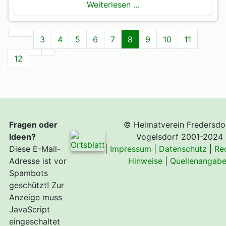
Weiterlesen …
3
4
5
6
7
8
9
10
11
12
Fragen oder
© Heimatverein Fredersdo
Ideen?
Vogelsdorf 2001-2024
Diese E-Mail-
|
Impressum
|
Datenschutz
|
Re
Adresse ist vor
Hinweise
|
Quellenangab
Spambots
geschützt! Zur
Anzeige muss
JavaScript
eingeschaltet