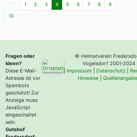
1
2
3
4
5
6
7
8
9
10
Fragen oder
© Heimatverein Fredersdo
Ideen?
Vogelsdorf 2001-2024
Diese E-Mail-
|
Impressum
|
Datenschutz
|
Re
Adresse ist vor
Hinweise
|
Quellenangab
Spambots
geschützt! Zur
Anzeige muss
JavaScript
eingeschaltet
sein.
Gutshof
Fredersdorf-