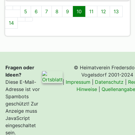
5
6
7
8
9
10
11
12
13
14
Fragen oder
© Heimatverein Fredersdo
Ideen?
Vogelsdorf 2001-2024
Diese E-Mail-
|
Impressum
|
Datenschutz
|
Re
Adresse ist vor
Hinweise
|
Quellenangab
Spambots
geschützt! Zur
Anzeige muss
JavaScript
eingeschaltet
sein.