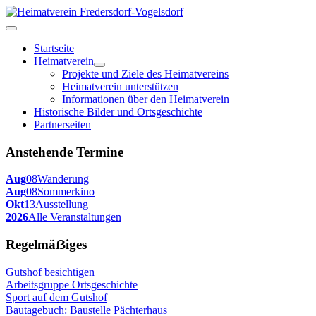
Startseite
Heimatverein
Projekte und Ziele des Heimatvereins
Heimatverein unterstützen
Informationen über den Heimatverein
Historische Bilder und Ortsgeschichte
Partnerseiten
Anstehende Termine
Aug
08
Wanderung
Aug
08
Sommerkino
Okt
13
Ausstellung
2026
Alle Veranstaltungen
Regelmäẞiges
Gutshof besichtigen
Arbeitsgruppe Ortsgeschichte
Sport auf dem Gutshof
Bautagebuch: Baustelle Pächterhaus