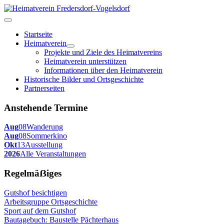
Startseite
Heimatverein
Projekte und Ziele des Heimatvereins
Heimatverein unterstützen
Informationen über den Heimatverein
Historische Bilder und Ortsgeschichte
Partnerseiten
Anstehende Termine
Aug
08
Wanderung
Aug
08
Sommerkino
Okt
13
Ausstellung
2026
Alle Veranstaltungen
Regelmäẞiges
Gutshof besichtigen
Arbeitsgruppe Ortsgeschichte
Sport auf dem Gutshof
Bautagebuch: Baustelle Pächterhaus