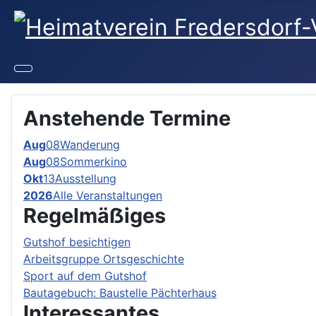
Anstehende Termine
Aug
08
Wanderung
Aug
08
Sommerkino
Okt
13
Ausstellung
2026
Alle Veranstaltungen
Regelmäẞiges
Gutshof besichtigen
Arbeitsgruppe Ortsgeschichte
Sport auf dem Gutshof
Bautagebuch: Baustelle Pächterhaus
Interessantes