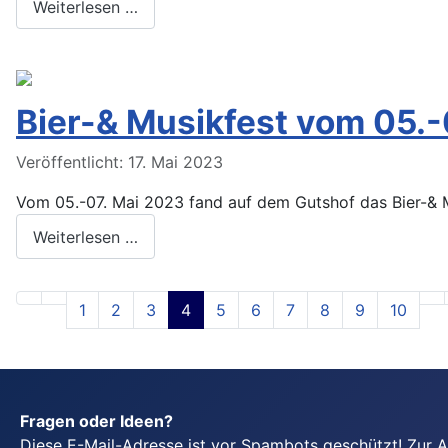
Weiterlesen …
Bier-& Musikfest vom 05.-
Veröffentlicht: 17. Mai 2023
Vom 05.-07. Mai 2023 fand auf dem Gutshof das Bier-& M
Weiterlesen …
1
2
3
4
5
6
7
8
9
10
Fragen oder Ideen?
Diese E-Mail-Adresse ist vor Spambots geschützt! Zur 