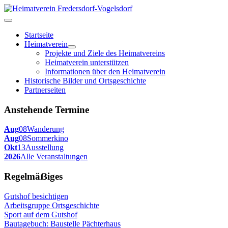
Startseite
Heimatverein
Projekte und Ziele des Heimatvereins
Heimatverein unterstützen
Informationen über den Heimatverein
Historische Bilder und Ortsgeschichte
Partnerseiten
Anstehende Termine
Aug
08
Wanderung
Aug
08
Sommerkino
Okt
13
Ausstellung
2026
Alle Veranstaltungen
Regelmäẞiges
Gutshof besichtigen
Arbeitsgruppe Ortsgeschichte
Sport auf dem Gutshof
Bautagebuch: Baustelle Pächterhaus