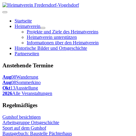
Startseite
Heimatverein
Projekte und Ziele des Heimatvereins
Heimatverein unterstützen
Informationen über den Heimatverein
Historische Bilder und Ortsgeschichte
Partnerseiten
Anstehende Termine
Aug
08
Wanderung
Aug
08
Sommerkino
Okt
13
Ausstellung
2026
Alle Veranstaltungen
Regelmäẞiges
Gutshof besichtigen
Arbeitsgruppe Ortsgeschichte
Sport auf dem Gutshof
Bautagebuch: Baustelle Pächterhaus