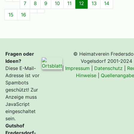
7
8
9
10
11
12
13
14
15
16
Fragen oder
© Heimatverein Fredersdo
Ideen?
Vogelsdorf 2001-2024
Diese E-Mail-
|
Impressum
|
Datenschutz
|
Re
Adresse ist vor
Hinweise
|
Quellenangab
Spambots
geschützt! Zur
Anzeige muss
JavaScript
eingeschaltet
sein.
Gutshof
Fredersdorf-