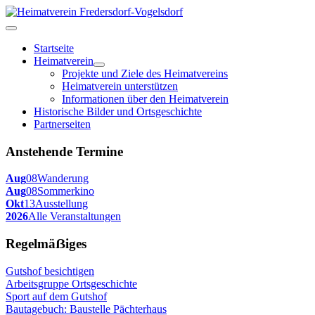
Startseite
Heimatverein
Projekte und Ziele des Heimatvereins
Heimatverein unterstützen
Informationen über den Heimatverein
Historische Bilder und Ortsgeschichte
Partnerseiten
Anstehende Termine
Aug
08
Wanderung
Aug
08
Sommerkino
Okt
13
Ausstellung
2026
Alle Veranstaltungen
Regelmäẞiges
Gutshof besichtigen
Arbeitsgruppe Ortsgeschichte
Sport auf dem Gutshof
Bautagebuch: Baustelle Pächterhaus