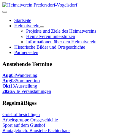
Startseite
Heimatverein
Projekte und Ziele des Heimatvereins
Heimatverein unterstützen
Informationen über den Heimatverein
Historische Bilder und Ortsgeschichte
Partnerseiten
Anstehende Termine
Aug
08
Wanderung
Aug
08
Sommerkino
Okt
13
Ausstellung
2026
Alle Veranstaltungen
Regelmäẞiges
Gutshof besichtigen
Arbeitsgruppe Ortsgeschichte
Sport auf dem Gutshof
Bautagebuch: Baustelle Pächterhaus