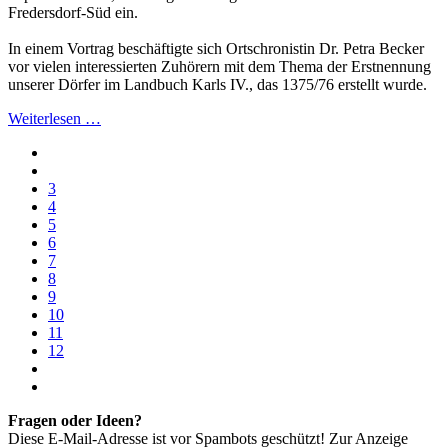
Fredersdorf-Süd ein.
In einem Vortrag beschäftigte sich Ortschronistin Dr. Petra Becker
vor vielen interessierten Zuhörern mit dem Thema der Erstnennung
unserer Dörfer im Landbuch Karls IV., das 1375/76 erstellt wurde.
Weiterlesen …
3
4
5
6
7
8
9
10
11
12
Fragen oder Ideen?
Diese E-Mail-Adresse ist vor Spambots geschützt! Zur Anzeige