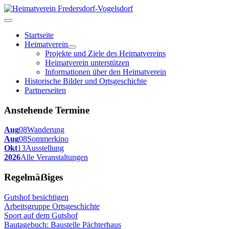
Startseite
Heimatverein
Projekte und Ziele des Heimatvereins
Heimatverein unterstützen
Informationen über den Heimatverein
Historische Bilder und Ortsgeschichte
Partnerseiten
Anstehende Termine
Aug
08
Wanderung
Aug
08
Sommerkino
Okt
13
Ausstellung
2026
Alle Veranstaltungen
Regelmäẞiges
Gutshof besichtigen
Arbeitsgruppe Ortsgeschichte
Sport auf dem Gutshof
Bautagebuch: Baustelle Pächterhaus