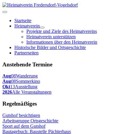
Startseite
Heimatverein
Projekte und Ziele des Heimatvereins
Heimatverein unterstützen
Informationen über den Heimatverein
Historische Bilder und Ortsgeschichte
Partnerseiten
Anstehende Termine
Aug
08
Wanderung
Aug
08
Sommerkino
Okt
13
Ausstellung
2026
Alle Veranstaltungen
Regelmäẞiges
Gutshof besichtigen
Arbeitsgruppe Ortsgeschichte
Sport auf dem Gutshof
Bautagebuch: Baustelle Pächterhaus