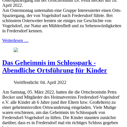
Osterspaziergang mit der Ortschronistin Dr. Petra Becker am 18.
April 2022.
Am Ostermontag unternahm eine Gruppe Interessierter einen Orts-
Spaziergang, der von Vogelsdorf nach Fredersdorf führte. Bei
schönstem Osterwetter lernten sie einiges zur Geschichte von
Vogelsdorf, zur Natur am Mühlenfließ und zu Sehenswürdigkeiten
in Fredersdorf kennen.
Weiterlesen …
Das Geheimnis im Schlosspark -
Abendliche Ortsführung für Kinder
Veröffentlicht: 04. April 2022
Am Samstag, 05. März 2022, hatten die die Ortschronistin Petra
Becker und Mitglieder des Heimatvereins Fredersdorf-Vogelsdorf
e.V. alle Kinder ab 6 Jahre (und ihre Eltern bzw. Großeltern) zu
einer geheimnisvollen Ortswanderung eingeladen. Viele Mutige
waren erschienen, um das Geheimnis im Schlosspark von
Fredersdorf-Vogelsdorf zu lüften. Die Kinder staunten zunächst
darüber, dass es in Fredersdorf mal ein richtiges Schloss gegeben