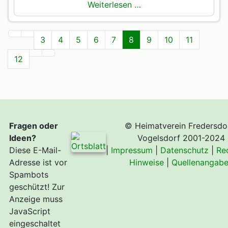
Weiterlesen …
3
4
5
6
7
8
9
10
11
12
Fragen oder
© Heimatverein Fredersdo
Ideen?
Vogelsdorf 2001-2024
Diese E-Mail-
|
Impressum
|
Datenschutz
|
Re
Adresse ist vor
Hinweise
|
Quellenangab
Spambots
geschützt! Zur
Anzeige muss
JavaScript
eingeschaltet